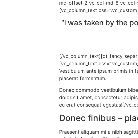
md-offset-2 vc_col-md-8 vc_col-s
[vc_column_text css=“.vc_custom
“I was taken by the p
[/vc_column_text][dt_fancy_separ
[vc_column_text css=“.vc_custom_
Vestibulum ante ipsum primis in f
placerat fermentum.
Donec commodo vestibulum bibend
dolor sit amet, consectetur adipis
eu erat consequat egestas![/vc_c
Donec finibus – pl
Praesent aliquam mi a nibh sagitt