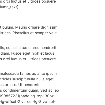
s orci luctus et ultrices posuere
lumn_text]
tibulum. Mauris ornare dignissim
rices. Phasellus et semper velit.
is, eu sollicitudin arcu hendrerit
t diam. Fusce eget nibh et lacus
s orci luctus et ultrices posuere
et malesuada fames ac ante ipsum
ricies suscipit nulla nulla eget
us ornare. Ut hendrerit
ibus condimentum quam. Sed ac leo
74099857231{padding-top: 30px
lg-offset-2 vc_col-lg-8 vc_col-