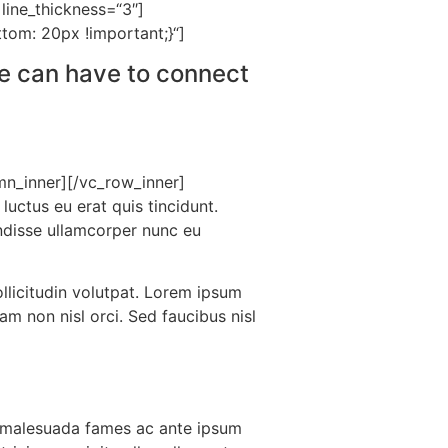
line_thickness=“3″]
om: 20px !important;}“]
ee can have to connect
mn_inner][/vc_row_inner]
ctus eu erat quis tincidunt.
endisse ullamcorper nunc eu
icitudin volutpat. Lorem ipsum
am non nisl orci. Sed faucibus nisl
et malesuada fames ac ante ipsum