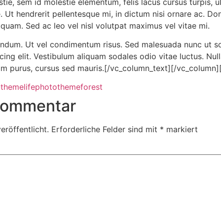
tie, sem id molestie elementum, felis lacus cursus turpis, ult
 Ut hendrerit pellentesque mi, in dictum nisi ornare ac. Do
uam. Sed ac leo vel nisl volutpat maximus vel vitae mi.
um. Ut vel condimentum risus. Sed malesuada nunc ut soll
cing elit. Vestibulum aliquam sodales odio vitae luctus. Null
am purus, cursus sed mauris.[/vc_column_text][/vc_column]
-theme
life
photo
themeforest
 Kommentar
eröffentlicht.
Erforderliche Felder sind mit
*
markiert