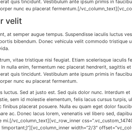
 erat quis tincidunt. Vestibulum ante ipsum primis in faucibu
corper nunc eu placerat fermentum.[/vc_column_text][vc_co
 velit
nt, at semper augue tempus. Suspendisse iaculis luctus ves
bortis bibendum. Donec vehicula velit commodo tristique ult
vida.
m, vitae tristique nisi feugiat. Etiam scelerisque iaculis fel
 In nulla enim, fermentum nec placerat hendrerit, sagittis e
 erat quis tincidunt. Vestibulum ante ipsum primis in faucibu
corper nunc eu placerat fermentum.
is luctus. Sed at justo est. Sed quis dolor nunc. Interdum 
tie, sem id molestie elementum, felis lacus cursus turpis, ult
 finibus placerat posuere. Nulla eu quam eget dolor faucib
rnare ac. Donec lacus lorem, venenatis vel libero sed, dap
tae mi.[/vc_column_text][vc_row_inner css=“.vc_custom_14
!important;}“][vc_column_inner width=“2/3″ offset=“vc_col-