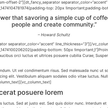
m-offset-2″][dt_fancy_separator separator_color=“accent“ 
_1474104781974{padding-top: 20px !important;padding-bott
ower that savoring a simple cup of coff
people and create community.”
– Howard Schultz
ator separator_color=“accent“ line_thickness=“3″][/vc_colu
1474100206202{padding-bottom: 50px !important;}“]Proin lu
aucibus orci luctus et ultrices posuere cubilia Curae; Susp
um. Ut vel condimentum risus. Sed malesuada nunc ut soll
cing elit. Vestibulum aliquam sodales odio vitae luctus. Null
olumn_text][vc_column_text]
acerat posuere lorem
is luctus. Sed at justo est. Sed quis dolor nunc. Interdum 