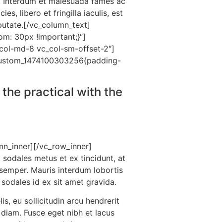
la. Interdum et malesuada fames ac
s, libero et fringilla iaculis, est
lputate.[/vc_column_text]
m: 30px !important;}“]
_col-md-8 vc_col-sm-offset-2″]
c_custom_1474100303256{padding-
 the practical with the
mn_inner][/vc_row_inner]
odales metus et ex tincidunt, at
 semper. Mauris interdum lobortis
 sodales id ex sit amet gravida.
is, eu sollicitudin arcu hendrerit
t diam. Fusce eget nibh et lacus