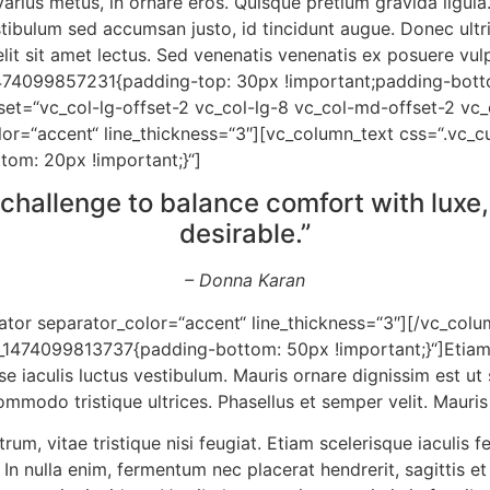
varius metus, in ornare eros. Quisque pretium gravida ligu
ibulum sed accumsan justo, id tincidunt augue. Donec ultricie
elit sit amet lectus. Sed venenatis venenatis ex posuere vu
474099857231{padding-top: 30px !important;padding-botto
set=“vc_col-lg-offset-2 vc_col-lg-8 vc_col-md-offset-2 vc
olor=“accent“ line_thickness=“3″][vc_column_text css=“.v
tom: 20px !important;}“]
challenge to balance comfort with luxe,
desirable.”
– Donna Karan
ator separator_color=“accent“ line_thickness=“3″][/vc_colu
1474099813737{padding-bottom: 50px !important;}“]Etiam s
iaculis luctus vestibulum. Mauris ornare dignissim est ut
mmodo tristique ultrices. Phasellus et semper velit. Mauris
m, vitae tristique nisi feugiat. Etiam scelerisque iaculis fel
 In nulla enim, fermentum nec placerat hendrerit, sagittis e