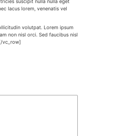
ricies suscipit nulla nulla eget
nec lacus lorem, venenatis vel
icitudin volutpat. Lorem ipsum
am non nisl orci. Sed faucibus nisl
[/vc_row]