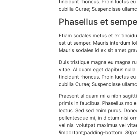
tincidunt rhoncus. Proin luctus eu
cubilia Curae; Suspendisse ullam
Phasellus et semper
Etiam sodales metus et ex tincidu
est ut semper. Mauris interdum lo
Mauris sodales id ex sit amet gra
Duis tristique magna eu magna rutru
vitae. Aliquam eget dapibus nulla.
tincidunt rhoncus. Proin luctus eu
cubilia Curae; Suspendisse ullam
Praesent aliquam mi a nibh sagitt
primis in faucibus. Phasellus moles
lectus. Sed sed enim purus. Donec
pellentesque mi, in dictum nisi o
vel nisl volutpat maximus vel vi
!important;padding-bottom: 30px 