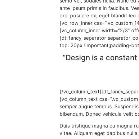
semo vel, sodales nulla. Nunc eu 
ante ipsum primis in faucibus. Vest
orci posuere ex, eget blandit leo 
[vc_row_inner css=“.vc_custom_1
[vc_column_inner width=“2/3″ off
[dt_fancy_separator separator_c
top: 20px !important;padding-bot
“Design is a constant 
[/vc_column_text][dt_fancy_separ
[vc_column_text css=“.vc_custom_
semper augue tempus. Suspendisse 
bibendum. Donec vehicula velit co
Duis tristique magna eu magna rutru
vitae. Aliquam eget dapibus nulla.